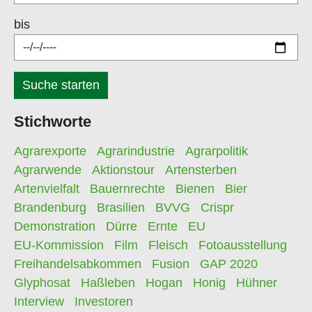
bis
Stichworte
Agrarexporte
Agrarindustrie
Agrarpolitik
Agrarwende
Aktionstour
Artensterben
Artenvielfalt
Bauernrechte
Bienen
Bier
Brandenburg
Brasilien
BVVG
Crispr
Demonstration
Dürre
Ernte
EU
EU-Kommission
Film
Fleisch
Fotoausstellung
Freihandelsabkommen
Fusion
GAP 2020
Glyphosat
Haßleben
Hogan
Honig
Hühner
Interview
Investoren