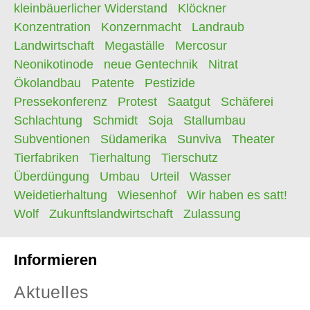
kleinbäuerlicher Widerstand
Klöckner
Konzentration
Konzernmacht
Landraub
Landwirtschaft
Megaställe
Mercosur
Neonikotinode
neue Gentechnik
Nitrat
Ökolandbau
Patente
Pestizide
Pressekonferenz
Protest
Saatgut
Schäferei
Schlachtung
Schmidt
Soja
Stallumbau
Subventionen
Südamerika
Sunviva
Theater
Tierfabriken
Tierhaltung
Tierschutz
Überdüngung
Umbau
Urteil
Wasser
Weidetierhaltung
Wiesenhof
Wir haben es satt!
Wolf
Zukunftslandwirtschaft
Zulassung
Informieren
Aktuelles